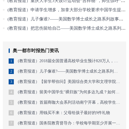
(教育报道）重庆大学生3天设计运动会“吉祥物”，师生惊呼“看着就好萌”
(教育报道）申请学生增多，加拿大部分学校要求中国学生提供高考成绩
(教育报道）儿子像谁?——美国数学博士成长之路系列故事（10）
(教育报道）把悲伤留给自己——美国数学博士成长之路系列故事（16）
奥一都市时报热门资讯
(教育报道）2018届全国普通高校毕业生预计820万人，不少地方密集抛出引才政策
1
(教育报道）儿子像谁?——美国数学博士成长之路系列故事（10）
2
(教育报道）【留学帮你问】美国综合类大学和文理学院哪个更好
3
(教育报道）留美中国学生“裸归族”为何多达九成？如何让自己回国后更精彩
4
(教育报道）首届商咖大会系列活动南宁开幕，高校学生点钞速录展职教风采！
5
(教育报道）用钱买不来：父母给孩子最好的9件礼物
6
(教育报道）国务院教育督导办：学校每学期至少开展一次学生欺凌专题教育
7