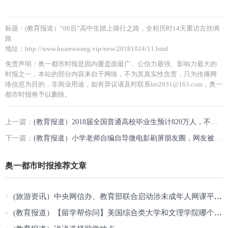
标题：(教育报道）“00后”高中生踏上骑行之路，全程历时14天重访古丝绸
路
地址：http://www.huarenwang.vip/new/20181024/11.html
免责声明：奥一都市时报是国内覆盖面最广、公信力最强、影响力最大的
时报之一，本站的部分内容来自于网络，不为其真实性负责，只为传播网
络信息为目的，非商业用途，如有异议请及时联系btr2031@163.com，奥一
都市时报将予以删除。
上一篇：
(教育报道）2018届全国普通高校毕业生预计820万人，不少地方密集抛出引才政策
下一篇：
(教育报道）小学老师自编自导微电影刷屏朋友圈，网友被看哭想说“对不起”
奥一都市时报推荐文章
(旅游资讯）中央网信办、教育部联合启动涉未成年人网课平台专项整治
(教育报道）【留学帮你问】美国综合类大学和文理学院哪个更好