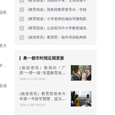
(教育报道）用钱买不来：父母给孩子最好的9件礼物
6
(教育报道）国务院教育督导办：学校每学期至少开展一次学生欺凌专题教育
7
提前
(教育报道）小学老师自编自导微电影刷屏朋友圈，网友被看哭想说“对不起”
8
(教育报道）山东拟为中小学教师减负：不得要求教师随时回复工作群信息
9
(旅游资讯）教育部：校外培训机构将实现全国联网查询和监管
10
里大
奥一都市时报近期更新
平，
(旅游资讯）新风向！广
西”一带一路“东盟教育发展
论坛解读新合作模式
2020-11-11 01:54:02
必须
(旅游资讯）教育部发布今
年第一号留学预警，提示赴
美签证受限风险
2020-11-09 19:02:02