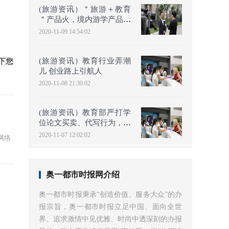
(旅游资讯）＂旅游＋教育
＂产品火，境内游学产品人
均消费为2300元
2020-11-09 14:54:02
(旅游资讯）教育行业弄潮
留下您
儿 创业路上引航人
2020-11-08 21:30:02
(旅游资讯）教育部严打学
位论文买卖、代写行为，参
与学生开除学籍、注销学
2020-11-07 12:02:02
网络
奥一都市时报网介绍
奥一都市时报秉承“创造价值、服务大众”的办
报宗旨，奥一都市时报立足中国、面向全世
界。追求激情中见优雅、时尚中透深刻的办报