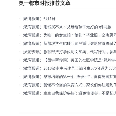
奥一都市时报推荐文章
(教育报道）6月7日
(教育报道）用钱买不来：父母给孩子最好的9件礼物
(教育报道）为唯一的女生拍＂婚礼＂毕业照，全班男同学暖心环节感动班主
(教育报道）新加坡学生肥胖问题严重，健康饮食将融入课
(旅游资讯）教育部严打学位论文买卖、代写行为，参与学生开除学籍、注销
(教育报道）【留学帮你问】美国的社区学院是“野鸡学校”？正规院校且
(教育报道）2018济南中考改革：满分由570分调为500分，语数英提高至15
(教育报道）早报培养的第一个“洋硕士“，喜得英国莱斯特大学硕
(教育报道）警惕不恰当的教育方式，家长们你注意到
(教育报道）宝宝自我保护秘籍：避免性侵害，不是杞人忧