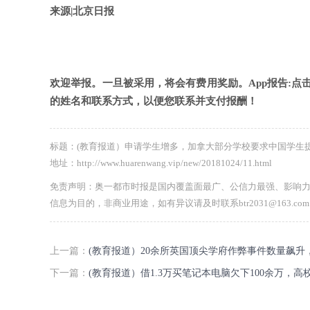
来源|北京日报
欢迎举报。一旦被采用，将会有费用奖励。App报告:点击早报
的姓名和联系方式，以便您联系并支付报酬！
标题：(教育报道）申请学生增多，加拿大部分学校要求中国学生
地址：http://www.huarenwang.vip/new/20181024/11.html
免责声明：奥一都市时报是国内覆盖面最广、公信力最强、影响
信息为目的，非商业用途，如有异议请及时联系btr2031@163.
上一篇：
(教育报道）20余所英国顶尖学府作弊事件数量飙
下一篇：
(教育报道）借1.3万买笔记本电脑欠下100余万，高