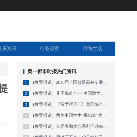
娱乐资讯
行业观察
时尚生活
奥一都市时报热门资讯
(教育报道）2018届全国普通高校毕业生预计820万人，不少地方密集抛出引才政策
1
提
(教育报道）儿子像谁?——美国数学博士成长之路系列故事（10）
2
(教育报道）【留学帮你问】美国综合类大学和文理学院哪个更好
3
(教育报道）留美中国学生“裸归族”为何多达九成？如何让自己回国后更精彩
4
(教育报道）首届商咖大会系列活动南宁开幕，高校学生点钞速录展职教风采！
5