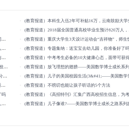
(教育报道）本科生入伍2年可补贴16万，云南鼓励大学生参军不惜“大出
(教育报道）2018届全国普通高校毕业生预计820万人，不少地方密集抛出引才政策
任
(教育报道）重庆大学生3天设计运动会“吉祥物”，师生惊呼“看着就好萌
程
(教育报道）专题集纳：送宝宝去幼儿园，你准备好了
学
(教育报道）中考考生必备的10大健康心态，面带可获得心理上的安全
学费
(教育报道）放飞理想的翅膀——美国数学博士成长系列故事（4
0分
(教育报道）儿子的美国校园生活(3&#41;——美国数学博士成长之路系列故
士
(教育报道）不唠叨也能让孩子听话的5个方法
了吗
(教育报道）《高招特刊》汇集广西高校招生信息，为考生报志愿导
天
(教育报道）儿子像谁?——美国数学博士成长之路系列故事（10